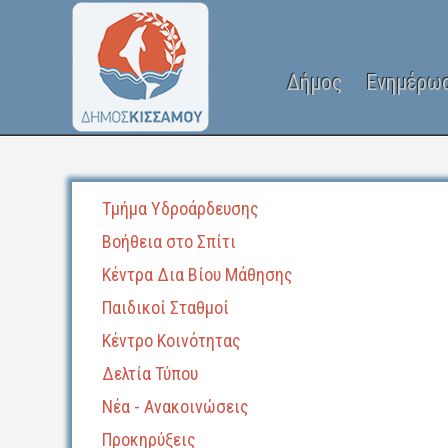
Δήμος
Ενημέρω
Τμήμα Υδροάρδευσης
Βοήθεια στο Σπίτι
Κέντρα Δια Βίου Μάθησης
Παιδικοί Σταθμοί
Κέντρο Κοινότητας
Δελτία Τύπου
Νέα - Ανακοινώσεις
Προκηρύξεις