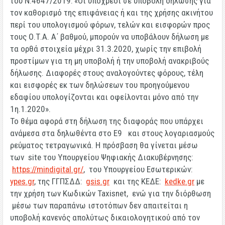
του Ν.4647/2019: «
Οι υπόχρεοι σε υποβολή δήλωσης για
τον καθορισμό της επιφάνειας ή και της χρήσης ακινήτου
περί του υπολογισμού φόρων, τελών και εισφορών προς
τους Ο.Τ.Α. Α΄ βαθμού, μπορούν να υποβάλουν δήλωση με
τα ορθά στοιχεία μέχρι 31.3.2020, χωρίς την επιβολή
προστίμων για τη μη υποβολή ή την υποβολή ανακριβούς
δήλωσης. Διαφορές στους αναλογούντες φόρους, τέλη
και εισφορές εκ των δηλώσεων του προηγούμενου
εδαφίου υπολογίζονται και οφείλονται μόνο από την
1η.1.2020»
.
Το θέμα αφορά στη δήλωση της διαφοράς που υπάρχει
ανάμεσα στα δηλωθέντα στο Ε9 και στους λογαριασμούς
ρεύματος τετραγωνικά.
Η πρόσβαση θα γίνεται μέσω
των site του Υπουργείου Ψηφιακής Διακυβέρνησης:
https://mindigital.gr/
, του Υπουργείου Εσωτερικών:
ypes.gr
, της ΓΓΠΣΔΔ:
gsis.gr
και της ΚΕΔΕ:
kedke.gr
με
την χρήση των Κωδικών Taxisnet, ενώ για την διόρθωση
μέσω των παραπάνω ιστοτόπων δεν απαιτείται η
υποβολή κανενός απολύτως δικαιολογητικού από τον