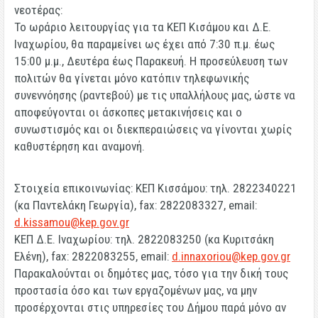
νεοτέρας
:
Το ωράριο λειτουργίας για τα ΚΕΠ Κισάμου και Δ.Ε.
Ιναχωρίου, θα παραμείνει ως έχει από
7:30 π.μ. έως
15:00 μ.μ., Δευτέρα έως Παρακευή
. Η προσεύλευση των
πολιτών θα γίνεται
μόνο κατόπιν τηλεφωνικής
συνεννόησης (ραντεβού)
με τις υπαλλήλους μας, ώστε να
αποφεύγονται οι άσκοπες μετακινήσεις και ο
συνωστισμός και οι διεκπεραιώσεις να γίνονται χωρίς
καθυστέρηση και αναμονή.
Στοιχεία επικοινωνίας:
ΚΕΠ Κισσάμου
: τηλ. 2822340221
(κα Παντελάκη Γεωργία), fax: 2822083327, email:
d.kissamou@kep.gov.gr
ΚΕΠ Δ.Ε. Ιναχωρίου
: τηλ. 2822083250 (κα Κυριτσάκη
Ελένη), fax: 2822083255, email:
d.innaxoriou@kep.gov.gr
Παρακαλούνται οι δημότες μας, τόσο για την δική τους
προστασία όσο και των εργαζομένων μας,
να μην
προσέρχονται στις υπηρεσίες του Δήμου παρά μόνο αν