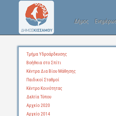
Δήμος
Ενημέρω
Τμήμα Υδροάρδευσης
Βοήθεια στο Σπίτι
Κέντρα Δια Βίου Μάθησης
Παιδικοί Σταθμοί
Κέντρο Κοινότητας
Δελτία Τύπου
Αρχείο 2020
Αρχείο 2014